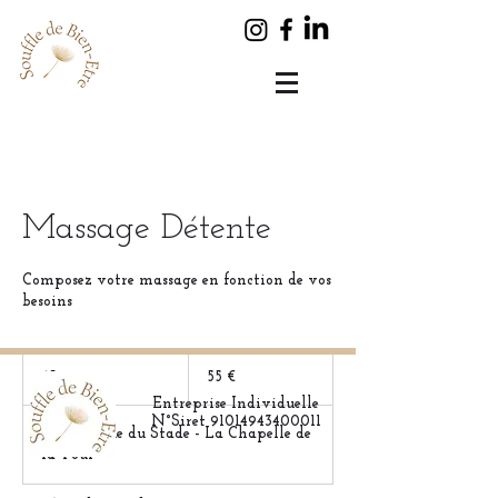
Massage Détente
Composez votre massage en fonction de vos
besoins
55
euros
45 min
4
55 €
5
Entreprise Individuelle
m
N°Siret 91014943400011
149 Avenue du Stade - La Chapelle de
i
la Tour
n