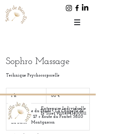
Sophro Massage
Technique Psychocorporelle
60
euros
1 h
1
60 €
Entreprise Individuelle
149 Avenue du Stade - La Chapelle de
N°Siret 91014943400011
la Tour
|
27 c Route du Pontet 38110
La Bâtie - Montgascon